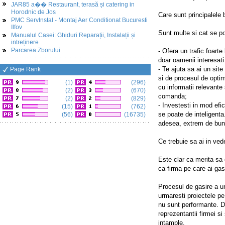
JAR85 a�� Restaurant, terasă și catering in
Horodnic de Jos
Care sunt principalele 
PMC ServInstal - Montaj Aer Conditionat Bucuresti
Ilfov
Sunt multe si cat se p
Manualul Casei: Ghiduri Reparații, Instalații și
intreținere
Parcarea Zborului
- Ofera un trafic foarte 
doar oamenii interesati
- Te ajuta sa ai un si
Page Rank
si de procesul de optimi
(1)
(296)
cu informatii relevante
(2)
(670)
comanda;
(2)
(829)
- Investesti in mod efi
(15)
(762)
se poate de inteligenta
(56)
(16735)
adesea, extrem de bun
Ce trebuie sa ai in ve
Este clar ca merita sa 
ca firma pe care ai gas
Procesul de gasire a un
urmaresti proiectele pe
nu sunt performante. D
reprezentantii firmei s
intample.