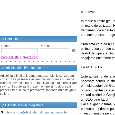
promovezi.
In teorie nu este greu 
milioane de utilizator
de oameni care cauta z
cu usurinta exact targe
Contul meu
Problema este ca nu es
E-mail:
Parola:
online, ceea ce face c
destul de piperate. To
parola uitata
|
creare cont
angajarea unei firme c
Ce este SEO?
Articole, Stiri, Evenimente
Articol: In ultimii ani, pentru magazinele fizice care au
Este acronimul de la se
indraznit sa paseasca in cea mai importanta sursa de
necesare pentru un site
clienti a devenit mediul online. Daca ai o afacere si vrei
primele cautari din Go
sa vinzi, trebuie sa fii prezent online si nu doar sa fii
prezent: trebuie sa te promovezi. In teorie nu este greu
organic, pentru ca exist
sa te...
cautari platind la Googl
un SEO bine facut.
Daca ai gasit o firma 
Ultimele site-uri inregistrate
prezenta in primele poz
Heratis.ro a�� Bijuterii din aur și diamante
investitii majore pentru