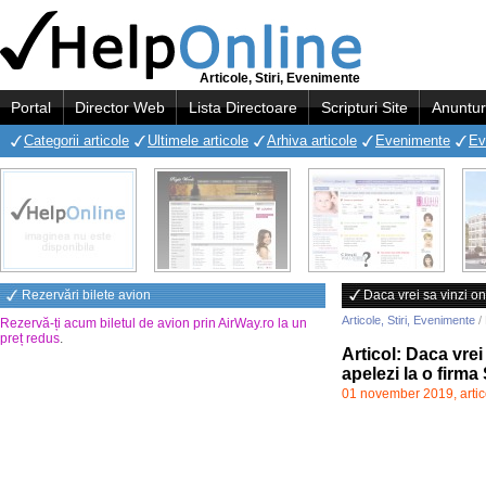
Articole, Stiri, Evenimente
Portal
Director Web
Lista Directoare
Scripturi Site
Anuntur
Categorii articole
Ultimele articole
Arhiva articole
Evenimente
Ev
Rezervări bilete avion
Daca vrei sa vinzi on
Articole, Stiri, Evenimente
/ 
Rezervă-ți acum biletul de avion prin AirWay.ro la un
preț redus
.
Articol: Daca vrei
apelezi la o firm
01 november 2019, artic