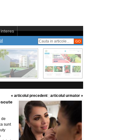
interes
ol
« articolul precedent
|
articolul urmator »
oscute
l de
ca sunt
uty
a