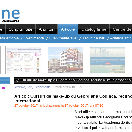
i, Evenimente
re
Scripturi Site
Anunturi
Articole
Catalog firme
Centre de 
iva articole
Evenimente
Evenimente zilei
Taguri cautari
Adauga artic
Cursuri de make-up cu Georgiana Codinca, recunoscute international
Articole, Stiri, Evenimente
/ Detalii
articol
Id: 525
a un
Articol: Cursuri de make-up cu Georgiana Codinca, recun
international
27 october 2017, articol adaugat la 27 october 2017, ora 07:10
Marturiile celor care au urmat cursu
make-up artist cu Georgiana Codin
incontestabile. La Academia de Bea
inveti sa-ti pui in valoare frumusete