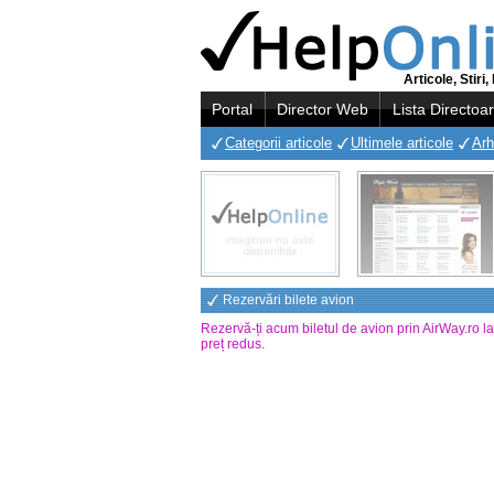
Articole, Stir
Portal
Director Web
Lista Directoa
Categorii articole
Ultimele articole
Arh
Rezervări bilete avion
Rezervă-ți acum biletul de avion prin AirWay.ro l
preț redus
.