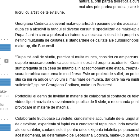
naturala, prin partea teoretica a cur
mai ales prin partea practica, care 
lucrul cu artisti de televiziune.
Georgiana Codinca a devenit make-up artist din pasiune pentru aceasta 
dupa ce a absolvit la randul ei diverse cursuri si specializari de make-up ar
Dupa 4 ani in care a profesat ca trainer, s-a decis sa-si deschida propria 
nefiind multumita de calitatea si standardele de calitate ale cursurilor obi
make-up, din Bucuresti.
"Dupa toti anii de studiu, practica si multa munca, consider ca am parcurs
etapele necesare pentru ca acum sa imi deschid propria academie . Cons
sunt pregatita si ca ceea se intampla in acest moment este etapa, treapta
scara ierarhica care urma in mod firesc. Este un proiect de suflet, un proie
stiu ca imi va aduce un volum si mai mare de munca, dar care ma va impli
sufleteste", spune Georgiana Codinca, make-up Bucuresti.
make-
le. La
Portofoliul ei demn de invidiat in materie de colaborari si contracte cu tele
videoclipuri muzicale si evenimente publice de 5 stele, o recomanda pent
lui,
provocare in materie de machiaj.
rul cu
Colaborarile fructuoase cu vedete, cunostintele accumulate de-a lungul at
de devoltare, experienta si faptul ca a cunoscut si rapsuns cu brio nevoile
ale cursantelor, cautand solutii pentru orice exigenta intalnita pe parcursul
acest domeniu, au determinat-o pe Georgiana Codinca, make-up Bucurest