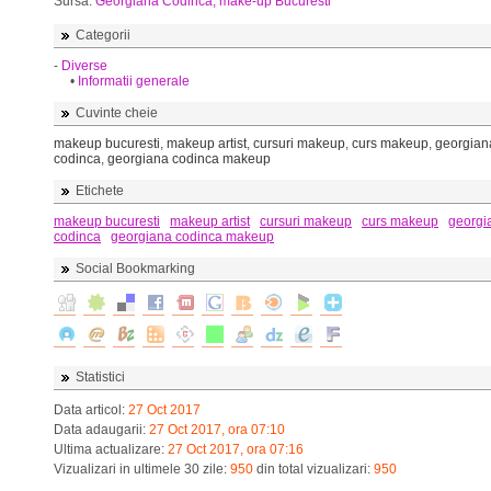
Sursa:
Georgiana Codinca, make-up Bucuresti
Categorii
-
Diverse
•
Informatii generale
Cuvinte cheie
makeup bucuresti
,
makeup artist
,
cursuri makeup
,
curs makeup
,
georgian
codinca
,
georgiana codinca makeup
Etichete
makeup bucuresti
makeup artist
cursuri makeup
curs makeup
georgi
codinca
georgiana codinca makeup
Social Bookmarking
Statistici
Data articol:
27 Oct 2017
Data adaugarii:
27 Oct 2017, ora 07:10
Ultima actualizare:
27 Oct 2017, ora 07:16
Vizualizari in ultimele 30 zile:
950
din total vizualizari:
950