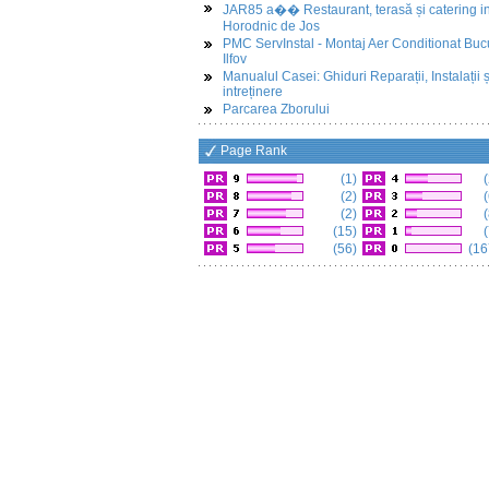
JAR85 a�� Restaurant, terasă și catering i
Horodnic de Jos
PMC ServInstal - Montaj Aer Conditionat Buc
Ilfov
Manualul Casei: Ghiduri Reparații, Instalații ș
intreținere
Parcarea Zborului
Page Rank
(1)
(
(2)
(
(2)
(
(15)
(
(56)
(16