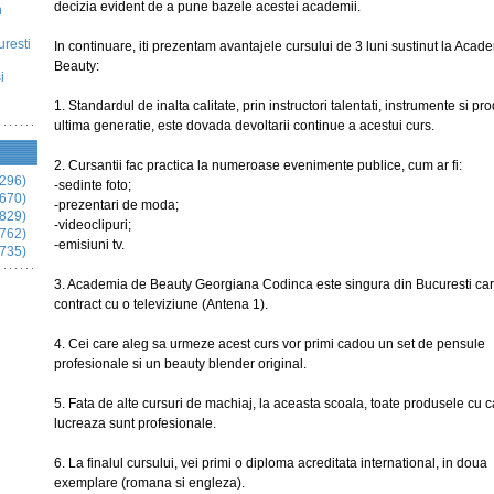
decizia evident de a pune bazele acestei academii.
n
uresti
In continuare, iti prezentam avantajele cursului de 3 luni sustinut la Acad
Beauty:
i
1. Standardul de inalta calitate, prin instructori talentati, instrumente si p
ultima generatie, este dovada devoltarii continue a acestui curs.
2. Cursantii fac practica la numeroase evenimente publice, cum ar fi:
296)
-sedinte foto;
670)
-prezentari de moda;
829)
-videoclipuri;
762)
-emisiuni tv.
735)
3. Academia de Beauty Georgiana Codinca este singura din Bucuresti car
contract cu o televiziune (Antena 1).
4. Cei care aleg sa urmeze acest curs vor primi cadou un set de pensule
profesionale si un beauty blender original.
5. Fata de alte cursuri de machiaj, la aceasta scoala, toate produsele cu 
lucreaza sunt profesionale.
6. La finalul cursului, vei primi o diploma acreditata international, in doua
exemplare (romana si engleza).