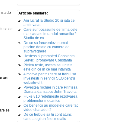
emia de
Articole similare:
Am lucrat la Studio 20 si iata ce
am invatat
roduse de
Care sunt ceasurile de firma cele
mai cautate in randul romanilor?
Studiu de ca
De ce sa frecventezi numai
piscine dotate cu camere de
supraveghere
Hostess si promoteri Constanta -
Servicii promovare Constanta
Pielea rosie, uscata sau iritata
este din ce in ce mai intalnita
4 motive pentru care ar trebui sa
e are
investesti in servicii SEO pentru
website-ul t
Povestea rochiei in care Printesa
Diana a dansat cu John Travolta
Fluke 810 redefineste rezolvarea
problemelor mecanice
Ce beneficii au modelele care fac
video chat adult?
care se
De ce trebuie sa tii cont atunci
cand alegi un fiset metalic