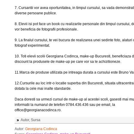
7. Cursantii vor avea oportunitatea, in timpul cursului, sa vada demonstrat
diverse persoane publice.
8. Elevii isi pot face un book cu realizarile personale din timpul cursului,
vor beneficia de fotografii profesionale.
9. La finalul cursului, te vei bucura de realizarea unei sedinte foto, alaturi
fotograf experimentat.
10. Toti elevii scolii Georgiana Codinca, make-up Bucuresti, beneficiaza 
discount la produsele de make-up pe care vor sa le achizitioneze.
11.Marca de produse utilizata pe intreaga durata a cursului este Bruno Va
12.Cursurile au loc intr-o locatie superba din Bucuresti, situata ultracentral
dotata la cele mai inalte standarde.
Daca doresti sa urmezi cursul de make-up al acestei scoli, gasesti mai mu
informatii la numarul de telefon 0784.436.436 sau pe email, la
office@georgianacodinca.ro.
Autor, Sursa
Autor:
Georgiana Codinca