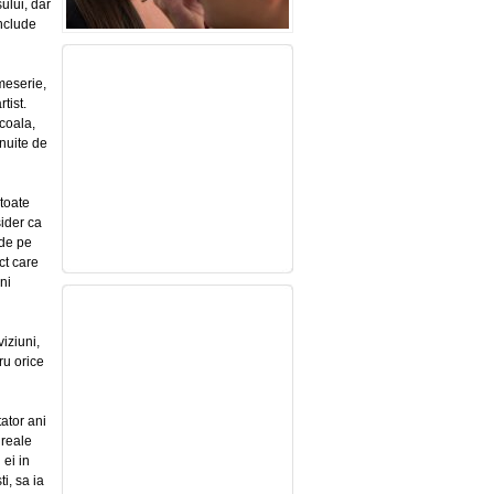
sului, dar
include
meserie,
tist.
scoala,
snuite de
 toate
ider ca
 de pe
ct care
ni
viziuni,
ru orice
ator ani
 reale
 ei in
i, sa ia