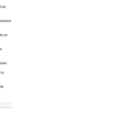
ii pe
 deoarece
 de un
de
ssari.
 si
lte