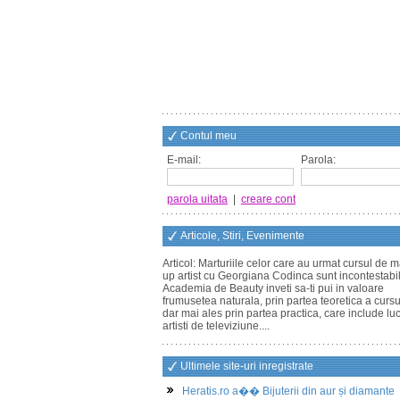
Contul meu
E-mail:
Parola:
parola uitata
|
creare cont
Articole, Stiri, Evenimente
Articol: Marturiile celor care au urmat cursul de 
up artist cu Georgiana Codinca sunt incontestabi
Academia de Beauty inveti sa-ti pui in valoare
frumusetea naturala, prin partea teoretica a cursu
dar mai ales prin partea practica, care include luc
artisti de televiziune....
Ultimele site-uri inregistrate
Heratis.ro a�� Bijuterii din aur și diamante