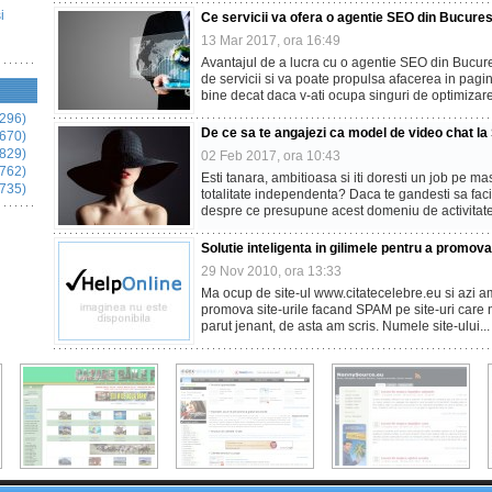
i
Ce servicii va ofera o agentie SEO din Bucures
13 Mar 2017, ora 16:49
Avantajul de a lucra cu o agentie SEO din Bucure
de servicii si va poate propulsa afacerea in pagi
bine decat daca v-ati ocupa singuri de optimizar
296)
De ce sa te angajezi ca model de video chat la
670)
829)
02 Feb 2017, ora 10:43
762)
Esti tanara, ambitioasa si iti doresti un job pe mas
735)
totalitate independenta? Daca te gandesti sa faci 
despre ce presupune acest domeniu de activitate
Solutie inteligenta in gilimele pentru a promova
29 Nov 2010, ora 13:33
Ma ocup de site-ul www.citatecelebre.eu si azi am
promova site-urile facand SPAM pe site-uri care n-
parut jenant, de asta am scris. Numele site-ului..