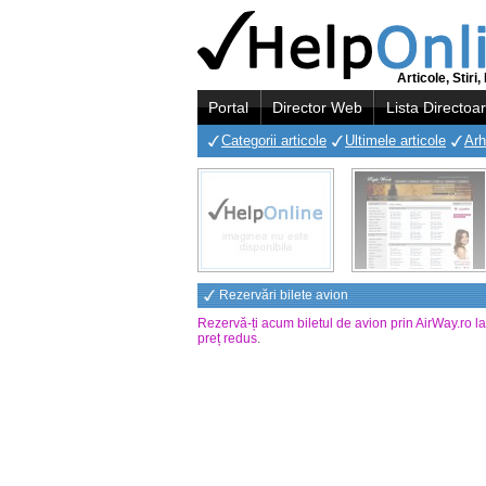
Articole, Stir
Portal
Director Web
Lista Directoa
Categorii articole
Ultimele articole
Arh
Rezervări bilete avion
Rezervă-ți acum biletul de avion prin AirWay.ro l
preț redus
.