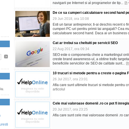
navigarii pe Internet si al programelor de tip...
De ce sa cumperi calculatoare second hand pent
29 Jun 2018, ora 10:08
Esti un tanar antreprenor, ti-ai deschis recent o fi
cumperi PC-uri pentru primii tai angajati? Cea mai
calculatoare second hand. Daca ai un business d
Cat ar trebui sa cheltuiti pe servicii SEO
22 Aug 2017, ora 09:34
SEO este o componenta cheie a marketingul onli
creste brand awareness-ul, a obtine trafic targetat 
beneficiile serviciilor de SEO de calitate sunt...
10 trucuri si metode pentru a creste o pagina
26 Jul 2017, ora 23:01
Afla care sunt ultimele trucuri si metode pentru
iu.
articolul
Cele mai valoroase domenii .ro ce pot fi inregi
20 Jul 2017, ora 23:25
Afla care sunt cele mai valoroase domenii .ro care
n
uresti