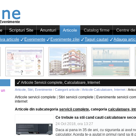
i, Evenimente
re
Scripturi Site
Anunturi
Articole
Catalog firme
Centre de 
iva articole
Evenimente
Evenimente zilei
Taguri cautari
Adauga artic
Articole Servicii complete, Calculatoare, Internet
Articole, Stiri, Evenimente
/
Categorii articole
/
Articole Calculatoare, Internet
/
Artic
a un
Articole servicii complete
|
Stiri servicii complete
|
Evenimente servicii com
internet
Articole din subcategoria
servicii complete
, categoria
calculatoare, in
Ce trebuie sa stii cand cauti calculatoare secon
24 Oct 2018, ora 13:27
Daca ai pana in 35 de ani, cu siguranta ai avut no
calculator. Acesta te-a ajutat in primul rand sa iti p