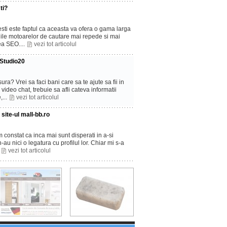
ti?
sti este faptul ca aceasta va ofera o gama larga
nile motoarelor de cautare mai repede si mai
ea SEO....
vezi tot articolul
 Studio20
ura? Vrei sa faci bani care sa te ajute sa fii in
video chat, trebuie sa afli cateva informatii
,...
vezi tot articolul
 site-ul mall-bb.ro
 constat ca inca mai sunt disperati in a-si
au nici o legatura cu profilul lor. Chiar mi s-a
.
vezi tot articolul