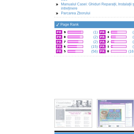
Manualul Casei: Ghiduri Reparații, Instalații ș
intreținere
Parcarea Zborului
Page Rank
(1)
(
(2)
(
(2)
(
(15)
(
(56)
(16