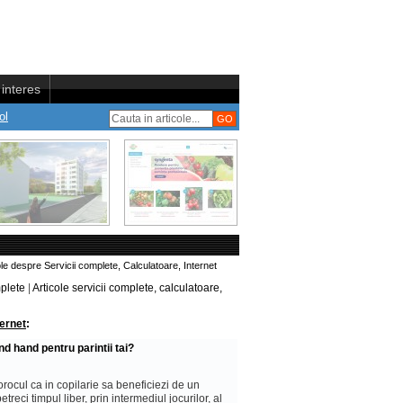
interes
ol
ole despre Servicii complete, Calculatoare, Internet
plete
|
Articole servicii complete, calculatoare,
ternet
:
d hand pentru parintii tai?
rocul ca in copilarie sa beneficiezi de un
etreci timpul liber, prin intermediul jocurilor, al