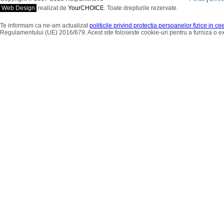
Web Design
realizat de
YourCHOICE
. Toate drepturile rezervate.
Te informam ca ne-am actualizat
politicile privind protectia persoanelor fizice in c
Regulamentului (UE) 2016/679. Acest site foloseste cookie-uri pentru a furniza o 