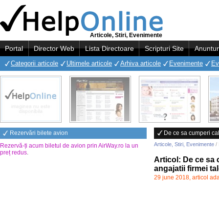
Articole, Stiri, Evenimente
Portal
Director Web
Lista Directoare
Scripturi Site
Anuntur
Categorii articole
Ultimele articole
Arhiva articole
Evenimente
Ev
Rezervări bilete avion
De ce sa cumperi cal
Articole, Stiri, Evenimente
/ 
Rezervă-ți acum biletul de avion prin AirWay.ro la un
preț redus
.
Articol: De ce sa
angajatii firmei ta
29 june 2018, articol ad