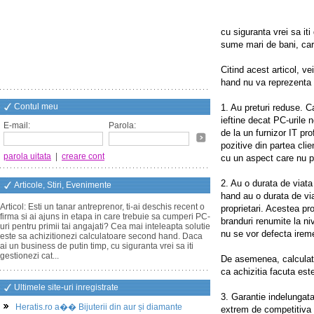
cu siguranta vrei sa iti
sume mari de bani, care
Citind acest articol, v
hand nu va reprezenta n
Contul meu
1. Au preturi reduse. C
ieftine decat PC-urile 
E-mail:
Parola:
de la un furnizor IT pro
pozitive din partea clie
parola uitata
|
creare cont
cu un aspect care nu 
2. Au o durata de viata
Articole, Stiri, Evenimente
hand au o durata de via
Articol: Esti un tanar antreprenor, ti-ai deschis recent o
proprietari. Acestea pr
firma si ai ajuns in etapa in care trebuie sa cumperi PC-
branduri renumite la niv
uri pentru primii tai angajati? Cea mai inteleapta solutie
nu se vor defecta ireme
este sa achizitionezi calculatoare second hand. Daca
ai un business de putin timp, cu siguranta vrei sa iti
gestionezi cat...
De asemenea, calculato
ca achizitia facuta este
Ultimele site-uri inregistrate
3. Garantie indelungata
Heratis.ro a�� Bijuterii din aur și diamante
extrem de competitiva 