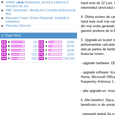
JAR85 a�� Restaurant, terasă și catering in
hand este de 12 Luni, i
Horodnic de Jos
intermediul serviciului 
PMC ServInstal - Montaj Aer Conditionat Bucuresti
Ilfov
4. Oferta extrem de var
Manualul Casei: Ghiduri Reparații, Instalații și
hand este mult mai vas
intreținere
Parcarea Zborului
din mai multe generatii
gasesti produse de la 
Page Rank
5. Upgrade-uri la pret 
(1)
(296)
performantele calculato
(2)
(670)
atat pe partea de hardw
(2)
(829)
financiar minim:
(15)
(762)
(56)
(16735)
- upgrade hardware: D
- upgrade software: li
Home, Microsoft Offic
Kaspersky Antivirus 1 
- alte upgrade-uri: mou
6. Alte beneficii. Daca
beneficiezi si de urmat
- transport gratuit (l