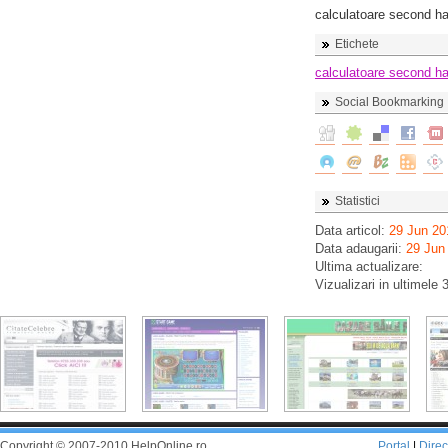
calculatoare second h
Etichete
calculatoare second h
Social Bookmarking
Statistici
Data articol:
29 Jun 20
Data adaugarii:
29 Jun
Ultima actualizare:
Vizualizari in ultimele 
Copyright © 2007-2010 HelpOnline.ro
Portal
|
Dire