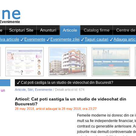
i, Evenimente
re
Scripturi Site
Anunturi
Articole
Catalog firme
Centre de 
iva articole
Evenimente
Evenimente zilei
Taguri cautari
Adauga artic
Cat poti castiga la un studio de videochat din Bucuresti?
Articole, Stiri, Evenimente
/ Detalii
articol
Id: 674
a un
Articol: Cat poti castiga la un studio de videochat din
Bucuresti?
28 may 2018, articol adaugat la 28 may 2018, ora 23:27
Femeile moderne isi doresc din ce 
mult sa fie independente financiar, i
contrast cu generatiile anterioare. As
joburile mai demult controversate d