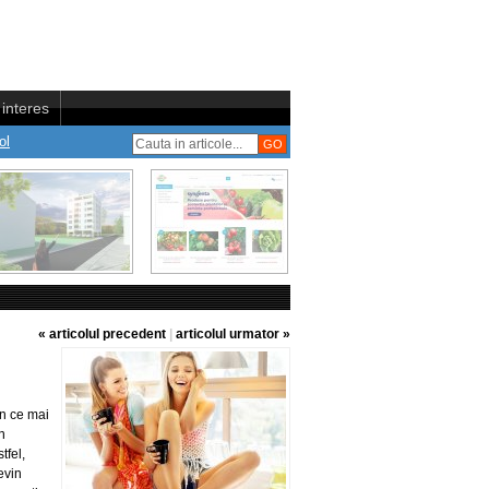
interes
ol
« articolul precedent
|
articolul urmator »
in ce mai
n
tfel,
evin