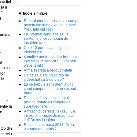
a astfel
sa ii
fel, o
Articole similare:
e,
Record mondial: cea mai scumpa
poseta din lume expusa la New
York. Iata cat cost
Fii informat cand apelezi la
rantata
serviciile unei companii de
inchirieri auto!
Cele 10 porunci ale tigarii
a
electronice
4 motive pentru care ar trebui sa
investesti in servicii SEO pentru
ta
website-ul t
ceea ce
Arma secreta a productivitatii
lor,
De ce sa alegi un studio de
 de
videochat ca Studio 20?
La ce trebuie sa fii atent atunci
cand cumperi un laptop second
hand
De ce sa frecventezi numai
lelor
piscine dotate cu camere de
entie la
supraveghere
Amazon cucereste Texasul. Ce
se
investitie pregateste magnatul
Jeff Bezos in inima
Rochii de mireasa 2017: Ce se
 top din
va purta anul viitor?
interviu.