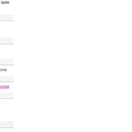
r ajuta
chat
eochat