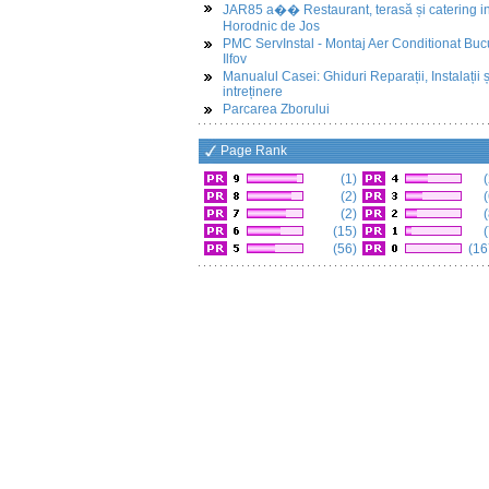
JAR85 a�� Restaurant, terasă și catering i
Horodnic de Jos
PMC ServInstal - Montaj Aer Conditionat Buc
Ilfov
Manualul Casei: Ghiduri Reparații, Instalații ș
intreținere
Parcarea Zborului
Page Rank
(1)
(
(2)
(
(2)
(
(15)
(
(56)
(16