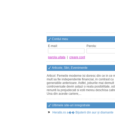
Contul meu
E-mail:
Parola:
parola uitata
|
creare cont
Articole, Stiri, Evenimente
Articol: Femeile moderne isi doresc din ce in ce 
mult sa fie independente financiar, in contrast cu
generatiile anterioare. Astfel, joburile mai demult
controversate devin astazi o reala posibilitate, o
renunti la prejudecati si esti mereu deschisa catr
Una din aceste cariere,...
Ultimele site-uri inregistrate
Heratis.ro a�� Bijuterii din aur și diamante