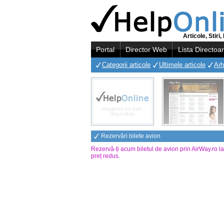
Articole, Stir
Portal
Director Web
Lista Directoa
Categorii articole
Ultimele articole
Arh
Rezervări bilete avion
Rezervă-ți acum biletul de avion prin AirWay.ro l
preț redus
.