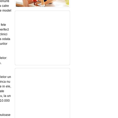
renunti
a catre
de model
 fete
perfect
linici
la odata
urilor
lelor:
,
lelor un
 inca nu
 in ele,
oate
u, la un
 10.000
abuloase