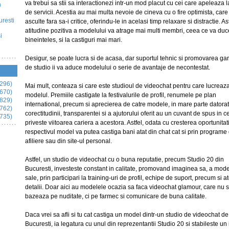
va trebui sa stii sa interactionezi intr-un mod placut cu cei care apeleaza l
n
de servicii. Acestia au mai multa nevoie de cineva cu o fire optimista, care 
uresti
asculte fara sa-i critice, oferindu-le in acelasi timp relaxare si distractie. Ast
atitudine pozitiva a modelului va atrage mai multi membri, ceea ce va duc
i
bineinteles, si la castiguri mai mari.
Desigur, se poate lucra si de acasa, dar suportul tehnic si promovarea ga
de studio ii va aduce modelului o serie de avantaje de necontestat.
296)
Mai mult, conteaza si care este studioul de videochat pentru care lucreaz
670)
modelul. Premiile castigate la festivalurile de profil, renumele pe plan
829)
international, precum si aprecierea de catre modele, in mare parte datora
762)
corectitudinii, transparentei si a ajutorului oferit au un cuvant de spus in 
735)
priveste viitoarea cariera a acestora. Astfel, odata cu cresterea oportunitati
respectivul model va putea castiga bani atat din chat cat si prin programe
afiliere sau din site-ul personal.
Astfel, un studio de videochat cu o buna reputatie, precum Studio 20 din
Bucuresti, investeste constant in calitate, promovand imaginea sa, a mode
sale, prin participari la training-uri de profil, echipe de suport, precum si at
detalii. Doar aici au modelele ocazia sa faca videochat glamour, care nu 
bazeaza pe nuditate, ci pe farmec si comunicare de buna calitate.
Daca vrei sa afli si tu cat castiga un model dintr-un studio de videochat de
Bucuresti, ia legatura cu unul din reprezentantii Studio 20 si stabileste un 