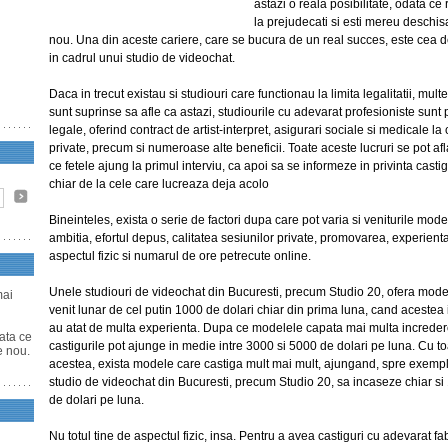
astazi o reala posibilitate, odata ce 
la prejudecati si esti mereu deschis
nou. Una din aceste cariere, care se bucura de un real succes, este cea 
in cadrul unui studio de videochat.
Daca in trecut existau si studiouri care functionau la limita legalitatii, multe
sunt suprinse sa afle ca astazi, studiourile cu adevarat profesioniste sunt 
legale, oferind contract de artist-interpret, asigurari sociale si medicale la c
private, precum si numeroase alte beneficii. Toate aceste lucruri se pot af
ce fetele ajung la primul interviu, ca apoi sa se informeze in privinta castig
chiar de la cele care lucreaza deja acolo
Bineinteles, exista o serie de factori dupa care pot varia si veniturile mode
ambitia, efortul depus, calitatea sesiunilor private, promovarea, experienta
aspectul fizic si numarul de ore petrecute online.
Unele studiouri de videochat din Bucuresti, precum Studio 20, ofera mode
mai
venit lunar de cel putin 1000 de dolari chiar din prima luna, cand acestea
au atat de multa experienta. Dupa ce modelele capata mai multa incredere
data ce
castigurile pot ajunge in medie intre 3000 si 5000 de dolari pe luna. Cu t
e nou.
acestea, exista modele care castiga mult mai mult, ajungand, spre exempl
studio de videochat din Bucuresti, precum Studio 20, sa incaseze chiar si
de dolari pe luna.
Nu totul tine de aspectul fizic, insa. Pentru a avea castiguri cu adevarat f