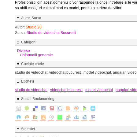
Profesionistii din acest domeniu iti vor raspunde la orice intrebare si te vo
sa obtii castiguri cat mai mari ca model, pentru o cariera de viitor!
Autor, Sursa
Autor:
Studio 20
Sursa:
Studio de videochat Bucuresti
Categorii
-
Diverse
•
Informatii generale
Cuvinte cheie
studio de videochat
,
videochat bucuresti
,
model videochat
,
angajari video
Etichete
studio de videochat
videochat bucuresti
model videochat
angajari vid
Social Bookmarking
Statistici