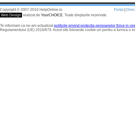
Copyright © 2007-2010 HelpOnline.ro
Portal
|
Dire
Web Design
realizat de
YourCHOICE
. Toate drepturile rezervate.
Te informam ca ne-am actualizat
politicile privind protectia persoanelor fizice in c
Regulamentului (UE) 2016/679. Acest site foloseste cookie-uri pentru a furniza o 