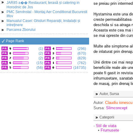
JAR85 a�� Restaurant, terasă și catering in
se preiau prin intermed
Horodnic de Jos
PMC ServInstal - Montaj Aer Conditionat Bucuresti
Hystamina este una dint
Ilfov
creste permeabilitatea c
Manualul Casei: Ghiduri Reparații, Instalații și
deschida si sa atraga m
intreținere
Parcarea Zborului
Aceasta este cea mai i
se mai opreste din cur
Page Rank
Multe alte simptome ale
(1)
(296)
de inlaturat prin drenaju
(2)
(670)
(2)
(829)
Unii dintre cei mai resp
(15)
(762)
beneficiile reale ale un
(56)
(16735)
poate fi gasit in revis
infrumusetare, sanatate 
de masaj, prin drenaj li
Autor, Sursa
Autor:
Claudiu ionescu
Sursa:
Slimconcept
Categorii
-
Stil de viata
•
Frumusete