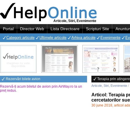
Articole, Stiri, Evenimente
Portal
Director Web
Lista Directoare
Scripturi Site
Anuntur
Categorii articole
Ultimele articole
Arhiva articole
Evenimente
Ev
Rezervări bilete avion
Terapia prin atingere
Articole, Stiri, Evenimente
/ 
Rezervă-ți acum biletul de avion prin AirWay.ro la un
preț redus
.
Articol: Terapia p
cercetatorilor su
30 june 2018, articol ad