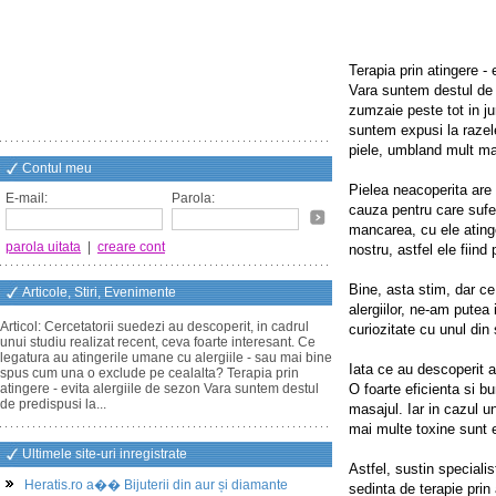
Terapia prin atingere - 
Vara suntem destul de p
zumzaie peste tot in jur
suntem expusi la razele
piele, umbland mult ma
Contul meu
Pielea neacoperita are 
E-mail:
Parola:
cauza pentru care sufer
mancarea, cu ele atinge
parola uitata
|
creare cont
nostru, astfel ele fiind
Bine, asta stim, dar ce
Articole, Stiri, Evenimente
alergiilor, ne-am putea
Articol: Cercetatorii suedezi au descoperit, in cadrul
curiozitate cu unul din s
unui studiu realizat recent, ceva foarte interesant. Ce
legatura au atingerile umane cu alergiile - sau mai bine
Iata ce au descoperit a
spus cum una o exclude pe cealalta? Terapia prin
atingere - evita alergiile de sezon Vara suntem destul
O foarte eficienta si b
de predispusi la...
masajul. Iar in cazul 
mai multe toxine sunt e
Ultimele site-uri inregistrate
Astfel, sustin specialis
Heratis.ro a�� Bijuterii din aur și diamante
sedinta de terapie prin