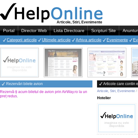
Articole, Stiri, Evenimente
Portal
Director Web
Lista Directoare
Scripturi Site
Anuntur
Categorii articole
Ultimele articole
Arhiva articole
Evenimente
Ev
Rezervări bilete avion
Articole care contin e
Articole, Stiri, Evenimente
/
Rezervă-ți acum biletul de avion prin AirWay.ro la un
preț redus
.
Hotelier