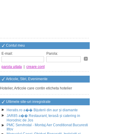
Contul meu
E-mail:
Parola:
parola uitata
|
creare cont
Articole, Stiri, Evenimente
Hotelier, Articole care contin eticheta hotelier
Ultimele site-uri inregistrate
Heratis.ro a�� Bijuterii din aur și diamante
JAR85 a�� Restaurant, terasă și catering in
Horodnic de Jos
PMC ServInstal - Montaj Aer Conditionat Bucuresti
Ilfov