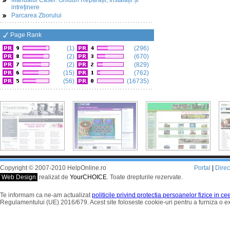
Manualul Casei: Ghiduri Reparații, Instalații și
intreținere
Parcarea Zborului
Page Rank
(1)
(296)
(2)
(670)
(2)
(829)
(15)
(762)
(56)
(16735)
Copyright © 2007-2010 HelpOnline.ro
Portal
|
Dire
Web Design
realizat de
YourCHOICE
. Toate drepturile rezervate.
Te informam ca ne-am actualizat
politicile privind protectia persoanelor fizice in c
Regulamentului (UE) 2016/679. Acest site foloseste cookie-uri pentru a furniza o 