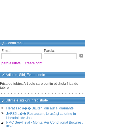
Contul meu
E-mail:
Parola:
parola uitata
|
creare cont
Articole, Stiri, Evenimente
Frica de iubire, Articole care contin eticheta frica de
iubire
Ultimele site-uri inregistrate
Heratis.ro a�� Bijuterii din aur și diamante
JAR85 a�� Restaurant, terasă și catering in
Horodnic de Jos
PMC ServInstal - Montaj Aer Conditionat Bucuresti
Ilfov