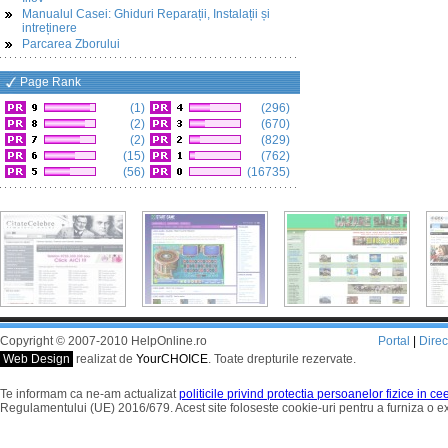
Manualul Casei: Ghiduri Reparații, Instalații și
intreținere
Parcarea Zborului
Page Rank
(1)
(296)
(2)
(670)
(2)
(829)
(15)
(762)
(56)
(16735)
Copyright © 2007-2010 HelpOnline.ro
Portal
|
Dire
Web Design
realizat de
YourCHOICE
. Toate drepturile rezervate.
Te informam ca ne-am actualizat
politicile privind protectia persoanelor fizice in c
Regulamentului (UE) 2016/679. Acest site foloseste cookie-uri pentru a furniza o 