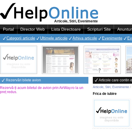
Articole, Stiri, Evenimente
Portal
Director Web
Lista Directoare
Scripturi Site
Anuntur
Categorii articole
Ultimele articole
Arhiva articole
Evenimente
Ev
Rezervări bilete avion
Articole care contin e
Articole, Stiri, Evenimente
/
Rezervă-ți acum biletul de avion prin AirWay.ro la un
preț redus
.
Frica de iubire