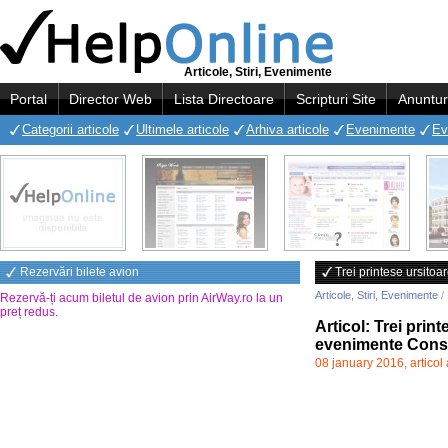
Articole, Stiri, Evenimente
Portal
Director Web
Lista Directoare
Scripturi Site
Anuntur
Categorii articole
Ultimele articole
Arhiva articole
Evenimente
Ev
Rezervări bilete avion
Trei printese ursit
Articole, Stiri, Evenimente
/ 
Rezervă-ți acum biletul de avion prin AirWay.ro la un
preț redus
.
Articol: Trei pri
evenimente Const
08 january 2016, articol