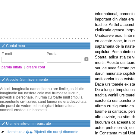
informational, oamenii
important din viata era
traditie. Astfel a apar
civilizatia greaca. htt
Ursitoarele erau fiinte
ca aceste zane, in numa
Contul meu
saptamana de la nastere
copilului. Prima dintre 
E-mail:
Parola:
Soarta, adica stia ce va 
mortii. Aceste ursitoar
parola uitata
|
creare cont
sau ce avea fiecare pr
daruri minunate copilul
ursitoarelor inca exista
Articole, Stiri, Evenimente
Daca ursitoarele exist
Articol: Imaginatia oamenilor nu are limite, astfel din
De-a lungul timpului oa
imaginatie iau nastere cele mai frumoase lucruri,
traditia venirii ursitoa
povesti si personaje. In urma cu foarte mult timp, la
existenta ursitoarelor
inceputurile civilizatiei, cand lumea nu era dezvoltata
din punct de vedere tehnologic si informational,
afirma cu siguranta ca 
oamenii credeau in basme si...
basme si cantece, pers
alte cuvinte, nu stim d
bucuram ca aceasta pov
Ultimele site-uri inregistrate
actori profesionisti, c
Heratis.ro a�� Bijuterii din aur și diamante
In Constanta mitul Urs