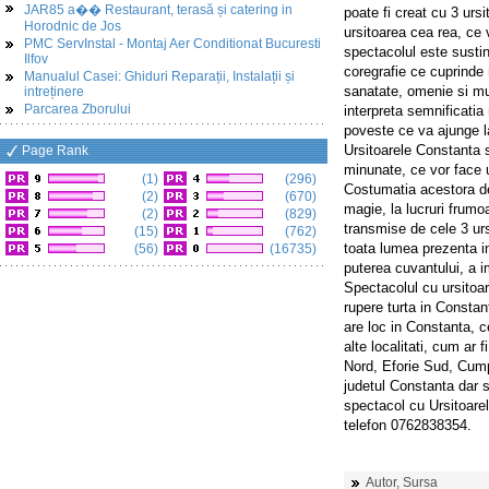
JAR85 a�� Restaurant, terasă și catering in
poate fi creat cu 3 urs
Horodnic de Jos
ursitoarea cea rea, ce 
PMC ServInstal - Montaj Aer Conditionat Bucuresti
spectacolul este susti
Ilfov
coregrafie ce cuprinde 
Manualul Casei: Ghiduri Reparații, Instalații și
sanatate, omenie si mul
intreținere
Parcarea Zborului
interpreta semnificatia
poveste ce va ajunge la 
Ursitoarele Constanta s
Page Rank
minunate, ce vor face u
(1)
(296)
Costumatia acestora de
(2)
(670)
magie, la lucruri frumo
(2)
(829)
transmise de cele 3 ursi
(15)
(762)
toata lumea prezenta in
(56)
(16735)
puterea cuvantului, a i
Spectacolul cu ursitoar
rupere turta in Consta
are loc in Constanta, c
alte localitati, cum ar
Nord, Eforie Sud, Cumpa
judetul Constanta dar s
spectacol cu Ursitoarel
telefon 0762838354.
Autor, Sursa