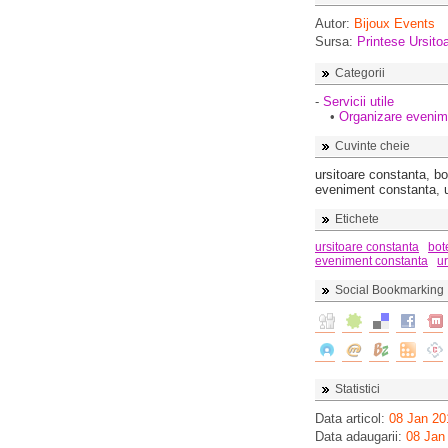
Autor:
Bijoux Events
Sursa:
Printese Ursito
Categorii
-
Servicii utile
•
Organizare evenim
Cuvinte cheie
ursitoare constanta
,
bo
eveniment constanta
,
Etichete
ursitoare constanta
bot
eveniment constanta
u
Social Bookmarking
Statistici
Data articol:
08 Jan 20
Data adaugarii:
08 Jan 